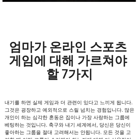
엄마가 온라인 스포츠 
게임에 대해 가르쳐야 
할 7가지
내기를 하면 실제 게임과 더 관련이 있다고 느끼게 됩니다. 
그것은 굉장하고 예외적으로 스릴 넘치는 경험입니다. 많은 
개인이 하는 심각한 혼동은 집이나 가장 사랑하는 그룹에 
베팅하는 것입니다. 축구와 내기 세계에서, 당신은 당신이 
좋아하는 그룹을 절대 고려해서는 안됩니다. 모든 것을 고