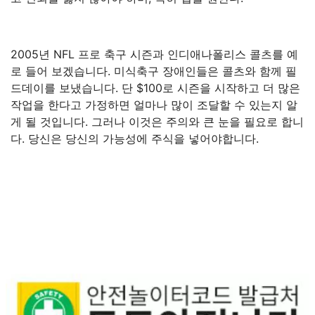
2005년 NFL 프로 축구 시즌과 인디애나폴리스 콜츠를 예
로 들어 보겠습니다. 미식축구 장애인들은 콜츠와 함께 필
드데이를 보냈습니다. 단 $100로 시즌을 시작하고 더 많은 
작업을 한다고 가정하면 얼마나 많이 조달할 수 있는지 알
게 될 것입니다. 그러나 이것은 주의와 큰 눈을 필요로 합니
다. 당신은 당신의 가능성에 주식을 넣어야합니다.