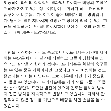
제공하는 라인의 직접적인 결과입니다. 축구 베팅의 본질은 
귀하가 가지고 있는 정보이며, 이는 귀하가 하는 헌신적인 
탐구에서 비롯됩니다. 이것이 좋은 베터가 되는 방법입니
다. 당신은 결코 지나치게 열망하고 당신이 얻을 수 있는 현
금을 생각해서는 안 됩니다. 시험이 보여주는 것과 해야 할 
일에 대해 계속 강조하십시오.
베팅을 시작하는 시간도 중요합니다. 프리시즌 기간에 시작
하는 수많은 베터가 결과에 좌절하고 그들이 경험하는 연
속적인 실망을 경험하게 됩니다. 프리시즌은 확실히 축구를 
볼 수 있는 좋은 기회이지만, 그렇다고 해서 베팅하는 것도 
즐겁다는 의미는 아닙니다. 그런 경우에 시간이 왜 중요한
지 물을 수 있습니다. 프리시즌에는 거의 모든 그룹에 꾸준
한 선수 명단과 꾸준한 발전이 없으며 멘토는 플레이 방식
과 접근 방식을 지속적으로 변경하고 있습니다. 따라서 안
정적이지 않은 정보를 기반으로 베팅을 하면 손실을 볼 수 
있습니다.